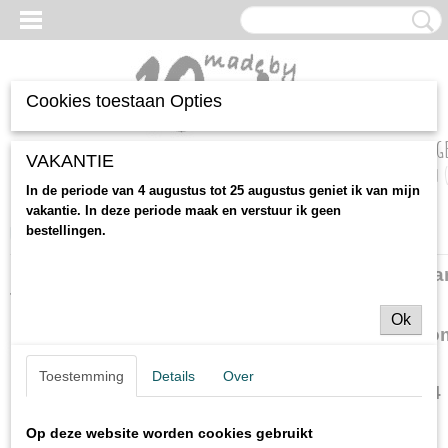
Cookies toestaan Opties
UW WINKELWAG
Inloggen
Registreren
VAKANTIE
Geen producten
In de periode van 4 augustus tot 25 augustus geniet ik van mijn
vakantie. In deze periode maak en verstuur ik geen
Home
> Contact
bestellingen.
Let op! Dit is een voorbeeldadres. U dient dit aa
te passen in uw eigen adres
Ok
E-mail:
madeby10eke@hotmail.co
Toestemming
Details
Over
Bezoek adres:
Nieuw-Amsterdamseweg 4
7761 PB Schoonebeek
Op deze website worden cookies gebruikt