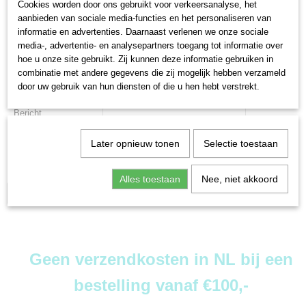
Cookies worden door ons gebruikt voor verkeersanalyse, het
Achternaam
aanbieden van sociale media-functies en het personaliseren van
informatie en advertenties. Daarnaast verlenen we onze sociale
Voorletters
media-, advertentie- en analysepartners toegang tot informatie over
hoe u onze site gebruikt. Zij kunnen deze informatie gebruiken in
Telefoon
combinatie met andere gegevens die zij mogelijk hebben verzameld
Email
door uw gebruik van hun diensten of die u hen hebt verstrekt.
Bericht
Later opnieuw tonen
Selectie toestaan
Alles toestaan
Nee, niet akkoord
Verstuur »
Geen verzendkosten in NL bij een
bestelling vanaf €100,-