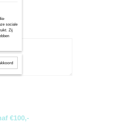
ia-
nze sociale
ikt. Zij
hebben
akkoord
af €100,-