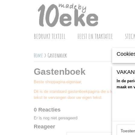
BEDRUKT TEXTIEL
FEEST EN TRAKTATIE
STIC
Cookies
Home
> Gastenboek
Gastenboek
VAKAN
In de per
Beste shoppagina-eigenaar,
maak en v
Dit is de standaard gastenboekpagina die u kunt gebruiken
tekst te vervangen door uw eigen tekst.
0 Reacties
Er is nog niet gereageerd
Reageer
Toeste