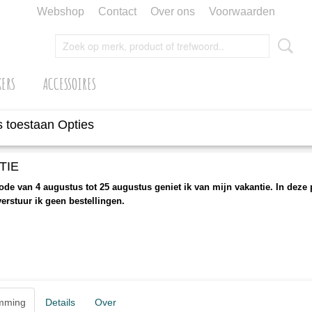
Webshop
Contact
Over ons
Voorwaarden
KERS
ACCESSOIRES
 toestaan Opties
TIE
iode van 4 augustus tot 25 augustus geniet ik van mijn vakantie. In deze
erstuur ik geen bestellingen.
 in uw eigen webshop! Het enige wat u hoeft te doen is onder het tabje Menu o
mming
Details
Over